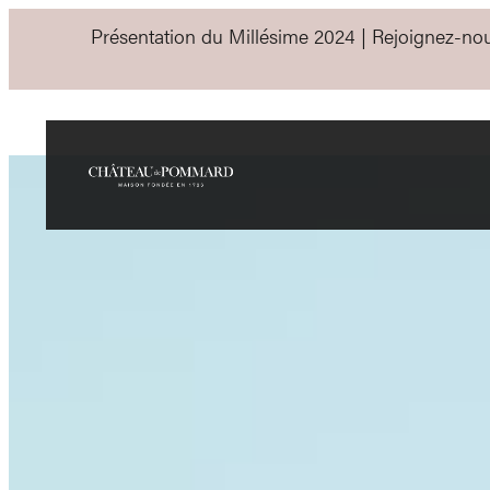
Présentation du Millésime 2024 | Rejoignez-no
Nos Vins de B
Découvrez nos cuvées 
Clos Marey-Monge,