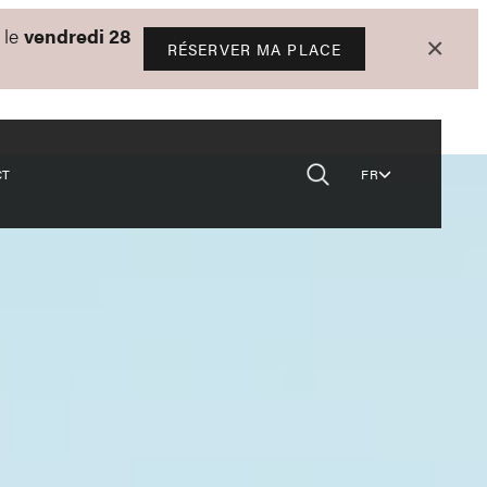
 le
vendredi 28
×
RÉSERVER MA PLACE
CT
FR
ainsi que de notre