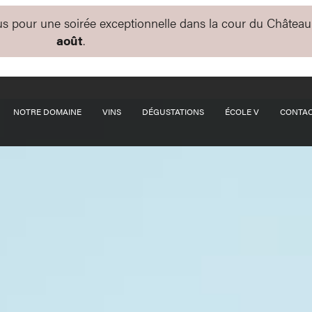
us pour une soirée exceptionnelle dans la cour du Château
août
.
ourgogne
NOTRE DOMAINE
VINS
DÉGUSTATIONS
ÉCOLE V
CONTA
issues des meilleures appellations de la Bourgogne, 
 à Pommard.